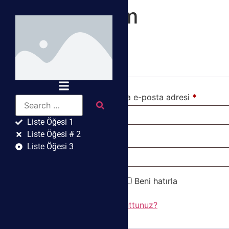
Hesabım
Giriş Yap
Kullanıcı adı veya e-posta adresi
*
Liste Öğesi 1
Liste Öğesi # 2
Parola
*
Liste Öğesi 3
Beni hatırla
Giriş Yap
Parolanızı mı unuttunuz?